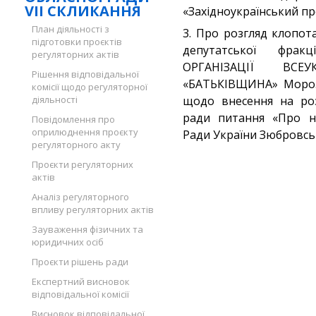
VII СКЛИКАННЯ
«Західноукраїнський п
План діяльності з
3. Про розгляд клопо
підготовки проєктів
депутатської фрак
регуляторних актів
ОРГАНІЗАЦІЇ ВС
Рішення відповідальної
«БАТЬКІВЩИНА» Мороз 
комісії щодо регуляторної
діяльності
щодо внесення на розг
ради питання «Про н
Повідомлення про
оприлюднення проєкту
Ради України Зюбровсь
регуляторного акту
Проєкти регуляторних
актів
Аналіз регуляторного
впливу регуляторних актів
Зауваження фізичних та
юридичних осіб
Проєкти рішень ради
Експертний висновок
відповідальної комісії
Висновок відповідальної