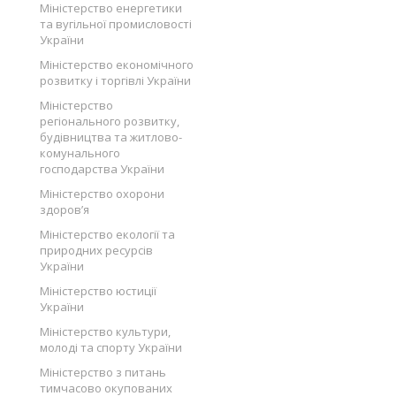
Міністерство енергетики
та вугільної промисловості
України
Міністерство економічного
розвитку і торгівлі України
Міністерство
регіонального розвитку,
будівництва та житлово-
комунального
господарства України
Міністерство охорони
здоров’я
Міністерство екології та
природних ресурсів
України
Міністерство юстиції
України
Міністерство культури,
молоді та спорту України
Міністерство з питань
тимчасово окупованих