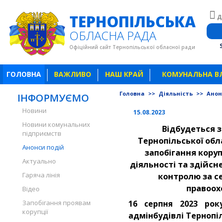
ТЕРНОПІЛЬСЬКА
Д
ОБЛАСНА РАДА
Офіційний сайт Тернопільської обласної ради
ГОЛОВНА
ВАЖЛИВО
НАШ КРАЙ
КОМУНАЛЬНА В
Головна
>>
Діяльність
>>
Анон
ІНФОРМУЄМО
Новини
15.08.2023
Новини комунальних
Відбудеться з
підприємств
Тернопільської обл
Анонси подій
запобігання коруп
Актуально
діяльності та здійс
Гаряча лінія
контролю за с
правоох
Відео
Запобігання проявам
16 серпня 2023 ро
корупції
адмінбудівлі Тернопіл