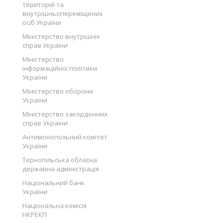
територій та
внутрішньопереміщених
осіб України
Міністерство внутрішніх
справ України
Міністерство
інформаційної політики
України
Міністерство оборони
України
Міністерство закордонних
справ України
Антимонопольний комітет
України
Тернопільська обласна
державна адміністрація
Національний банк
України
Національна комісія
НКРЕКП