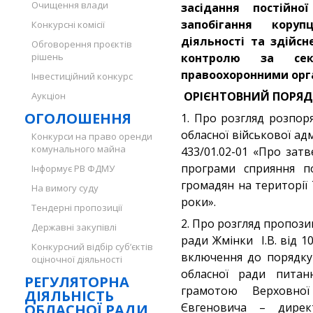
Очищення влади
засідання постійно
запобігання корупц
Конкурсні комісії
діяльності та здійс
Обговорення проєктів
рішень
контролю за се
правоохоронними ор
Інвестиційний конкурс
ОРІЄНТОВНИЙ
ПОРЯД
Аукціон
ОГОЛОШЕННЯ
1. Про розгляд розпор
обласної військової адм
Конкурси на право оренди
комунального майна
433/01.02-01 «Про зат
програми сприяння по
Інформує РВ ФДМУ
громадян на території 
На вимогу суду
роки».
Тендерні пропозиції
2. Про розгляд пропози
Державні закупівлі
ради Жмінки І.В. від 
Конкурсний відбір суб’єктів
включення до порядку 
оціночної діяльності
обласної ради пита
РЕГУЛЯТОРНА
грамотою Верховної
ДІЯЛЬНІСТЬ
Євгеновича – дирек
ОБЛАСНОЇ РАДИ