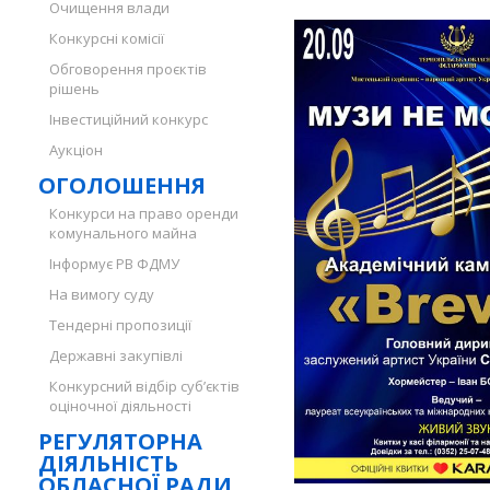
Очищення влади
Конкурсні комісії
Обговорення проєктів
рішень
Інвестиційний конкурс
Аукціон
ОГОЛОШЕННЯ
Конкурси на право оренди
комунального майна
Інформує РВ ФДМУ
На вимогу суду
Тендерні пропозиції
Державні закупівлі
Конкурсний відбір суб’єктів
оціночної діяльності
РЕГУЛЯТОРНА
ДІЯЛЬНІСТЬ
ОБЛАСНОЇ РАДИ