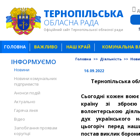
ТЕРНОПІЛЬСЬКА
Д
ОБЛАСНА РАДА
Офіційний сайт Тернопільської обласної ради
ГОЛОВНА
ВАЖЛИВО
НАШ КРАЙ
КОМУНАЛЬНА В
Головна
>>
Діяльність
>>
Нов
ІНФОРМУЄМО
Новини
16.09.2022
Новини комунальних
Тернопільська об
підприємств
Анонси подій
Сьогодні кожен воює 
Актуально
країну зі зброєю
Гаряча лінія
волонтерською діяль
дух українського 
Відео
цьогоріч перед наш
Запобігання проявам
постав виклик боронит
корупції