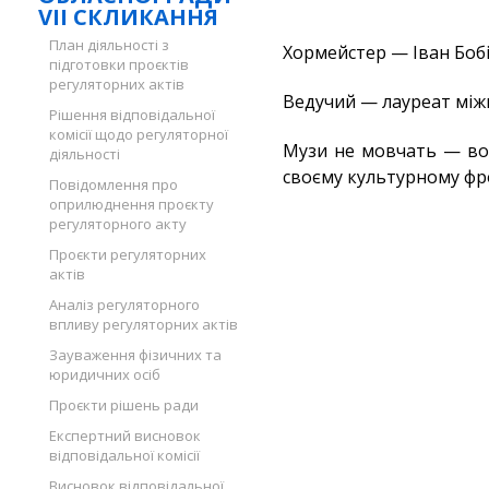
VII СКЛИКАННЯ
План діяльності з
Хормейстер — Іван Бобі
підготовки проєктів
регуляторних актів
Ведучий — лауреат між
Рішення відповідальної
комісії щодо регуляторної
Музи не мовчать — во
діяльності
своєму культурному фро
Повідомлення про
оприлюднення проєкту
регуляторного акту
Проєкти регуляторних
актів
Аналіз регуляторного
впливу регуляторних актів
Зауваження фізичних та
юридичних осіб
Проєкти рішень ради
Експертний висновок
відповідальної комісії
Висновок відповідальної