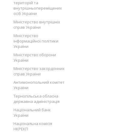
територій та
внутрішньопереміщених
осіб України
Міністерство внутрішніх
справ України
Міністерство
інформаційної політики
України
Міністерство оборони
України
Міністерство закордонних
справ України
Антимонопольний комітет
України
Тернопільська обласна
державна адміністрація
Національний банк
України
Національна комісія
НКРЕКП