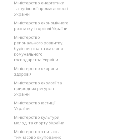
Міністерство енергетики
та вугільної промисловості
України
Міністерство економічного
розвитку і торгівлі України
Міністерство
регіонального розвитку,
будівництва та житлово-
комунального
господарства України
Міністерство охорони
здоров’я
Міністерство екології та
природних ресурсів
України
Міністерство юстиції
України
Міністерство культури,
молоді та спорту України
Міністерство з питань
тимчасово окупованих