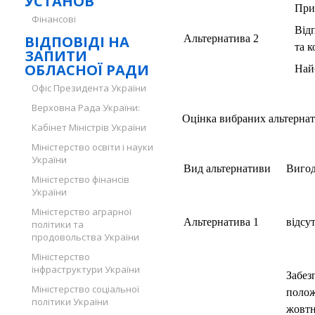
УСТАНОВ
При
Фінансові
Від
ВІДПОВІДІ НА
Альтернатива 2
та 
ЗАПИТИ
ОБЛАСНОЇ РАДИ
Най
Офіс Президента України
Верховна Рада України:
Оцінка вибраних альтернат
Кабінет Міністрів України
Міністерство освіти і науки
України
Вид альтернативи
Виго
Міністерство фінансів
України
Міністерство аграрної
Альтернатива 1
відсу
політики та
продовольства України
Міністерство
інфраструктури України
Забез
Міністерство соціальної
полож
політики України
жовтн