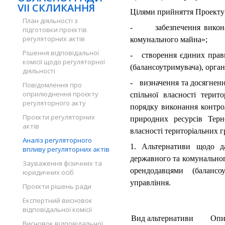
VII СКЛИКАННЯ
Цілями прийняття Проекту 
План діяльності з
- забезпечення виконан
підготовки проєктів
регуляторних актів
комунального майна»;
Рішення відповідальної
- створення єдиних прави
комісії щодо регуляторної
(балансоутримувача), орган
діяльності
-
визначення та досягнення
Повідомлення про
оприлюднення проєкту
спільної власності терито
регуляторного акту
порядку виконання контро
Проєкти регуляторних
природних ресурсів Терн
актів
власності територіальних гр
Аналіз регуляторного
1. Альтернативи щодо д
впливу регуляторних актів
державного та комунальног
Зауваження фізичних та
орендодавцями (балансо
юридичних осіб
управління.
Проєкти рішень ради
Експертний висновок
відповідальної комісії
Вид альтернативи
Опи
Висновок відповідальної