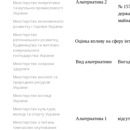
Альтернатива 2
Міністерство енергетики
№ 157
та вугільної промисловості
України
держа
майна
Міністерство економічного
розвитку і торгівлі України
Міністерство
регіонального розвитку,
Оцінка впливу на сферу ін
будівництва та житлово-
комунального
господарства України
Вид альтернативи
Виго
Міністерство охорони
здоров’я
Міністерство екології та
природних ресурсів
України
Міністерство юстиції
України
Міністерство культури,
молоді та спорту України
Альтернатива 1
відсут
Міністерство з питань
тимчасово окупованих