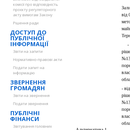
комісії про відповідність
Зал
проєкту регуляторного
акту вимогам Закону
від
мет
Рішення ради
майн
ДОСТУП ДО
Терн
ПУБЛІЧНОЇ
ІНФОРМАЦІЇ
- в
Звіти на запити
ріше
№13
Нормативно-правові акти
пор
Подати запит на
влас
інформацію
обла
ЗВЕРНЕННЯ
ГРОМАДЯН
- ві
Звіти на звернення
ріше
№13
Подати звернення
пор
ПУБЛІЧНІ
влас
ФІНАНСИ
обла
Звітування головних
Альтернатива 1