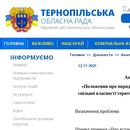
ТЕРНОПІЛЬСЬКА
Д
ОБЛАСНА РАДА
Офіційний сайт Тернопільської обласної ради
ГОЛОВНА
ВАЖЛИВО
НАШ КРАЙ
КОМУНАЛЬНА В
Головна
>>
Діяльність
>>
Анал
ІНФОРМУЄМО
Новини
12.11.2021
Новини комунальних
Ан
підприємств
Анонси подій
«Положення про поря
спільної власності терит
Актуально
Гаряча лінія
Відео
Визначення проблеми
Запобігання проявам
корупції
Проект рішення «Про встан