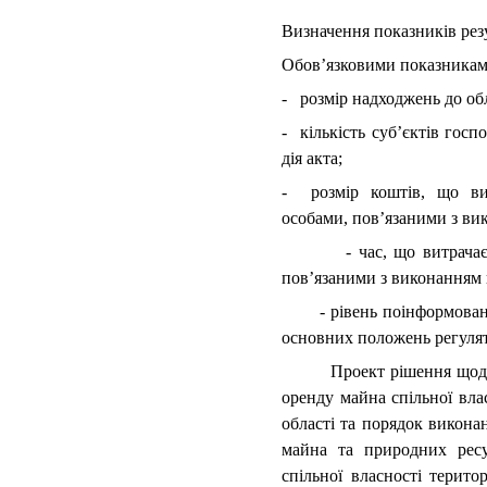
Визначення показників резу
Обов’язковими показниками
- розмір надходжень до об
- кількість суб’єктів гос
дія акта;
- розмір коштів, що ви
особами, пов’язаними з ви
- час, що витрачається
пов’язаними з виконанням 
- рівень поінформованост
основних положень регулят
Проект рішення щодо вст
оренду майна спільної влас
області та порядок викон
майна та природних ресу
спільної власності терито