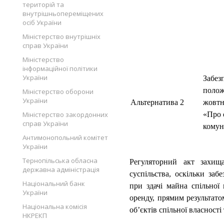
територій та
внутрішньопереміщених
осіб України
Міністерство внутрішніх
справ України
Міністерство
інформаційної політики
України
Забез
полож
Міністерство оборони
України
Альтернатива 2
жовтн
Міністерство закордонних
«Про 
справ України
комун
Антимонопольний комітет
України
Тернопільська обласна
Регуляторний акт захищ
державна адміністрація
суспільства, оскільки заб
Національний банк
при здачі майна спільної 
України
оренду, прямим результато
Національна комісія
об’єктів спільної власності
НКРЕКП