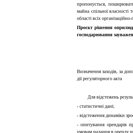
пропонується, поширювати
майна спільної власності т
області всіх організаційно
Проєкт рішення оприлюдн
господарювання зауважень
Визначення заходів, за до
дії регуляторного акта
Для відстежень результат
- статистичні дані;
- відстеження динаміки зр
- опитування орендарів п
умовам надання в оренду н