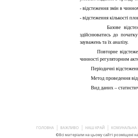
- відстеження змін в чинно
- відстеження кількості пло
Базове відстеження ре
здійснюватись до початку
зауважень та їх аналізу.
Повторне відстеження ре
чинності регуляторним акт
Періодичні відстеження -
Метод проведення відсте
Вид даних – статистичн
ГОЛОВНА
ВАЖЛИВО
НАШ КРАЙ
КОМУНАЛЬНА 
©Всі матеріали на цьому сайті розміщені на 