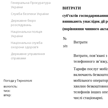
Генеральна Прокуратура
України
ВИТРАТИ
Служба безпеки України
суб’єктів господарювання
Державне бюро
виникають унаслідок дії 
розслідувань
(порівняння чинного акта
Національна поліція
України
№
Витрати
Національна служба
з/п
охорони здоров’я
Державне управління
Витрати, пов’язані 
справами
телефонного зв’язку,
Тарифи послуг мобі
включають безкоштов
мобільного оператор
Погода у
Тернополі
хвилин безкоштовног
вологість:
тиск:
телефонів інших опер
вітер:
числі стаціонарні.