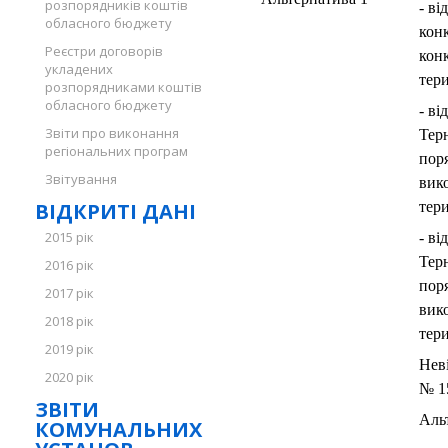
розпорядників коштів
- в
обласного бюджету
конк
Реєстри договорів
конк
укладених
тери
розпорядниками коштів
обласного бюджету
- ві
Звіти про виконання
Тер
регіональних програм
пор
Звітування
вико
ВІДКРИТІ ДАНІ
тери
2015 рік
- ві
Терн
2016 рік
пор
2017 рік
вико
2018 рік
тери
2019 рік
Нев
2020 рік
№ 1
ЗВІТИ
Аль
КОМУНАЛЬНИХ