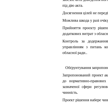
під дію акта.
Досягнення цілей не передб
Можлива шкода у разі очіку
Прийняття проєкту рішенн
додаткових витрат з облас
Контроль за додержання
управлінням з питань ко
обласної ради..
Обґрунтування запропонов
Запропонований проект акт
до нормативно-правових
зазначеної сфери регулю
чинність.
Проект рішення набере чин