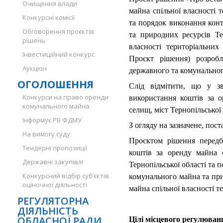
Очищення влади
майна спільної власності т
Конкурсні комісії
та порядок виконання кон
Обговорення проєктів
та природних ресурсів Те
рішень
власності територіальних 
Інвестиційний конкурс
Проєкт рішення) розроб
Аукціон
державного та комунального
ОГОЛОШЕННЯ
Слід відмітити, що у з
Конкурси на право оренди
використання коштів за о
комунального майна
селищ, міст Тернопільської 
Інформує РВ ФДМУ
З огляду на зазначене, пос
На вимогу суду
Проєктом рішення передб
Тендерні пропозиції
коштів за оренду майна с
Державні закупівлі
Тернопільської області та
Конкурсний відбір суб’єктів
комунального майна та при
оціночної діяльності
майна спільної власності те
РЕГУЛЯТОРНА
ДІЯЛЬНІСТЬ
ОБЛАСНОЇ РАДИ
Цілі місцевого регулюван