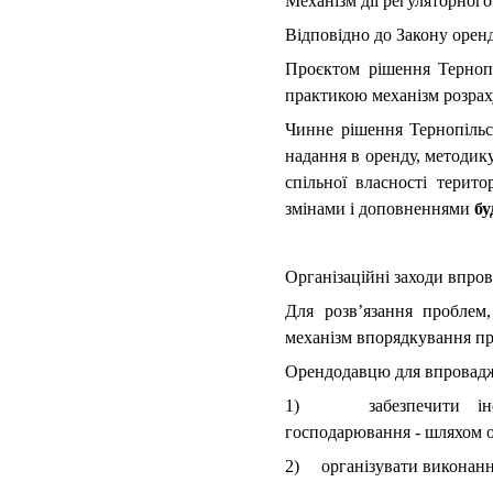
Механізм дії регуляторного
Відповідно до Закону орен
Проєктом рішення Тернопі
практикою механізм розрах
Чинне рішення Тернопільс
надання в оренду, методик
спільної власності терито
змінами і доповненнями
бу
Організаційні заходи впров
Для розв’язання проблем,
механізм впорядкування п
Орендодавцю для впровадж
1) забезпечити інфор
господарювання - шляхом о
2) організувати виконанн