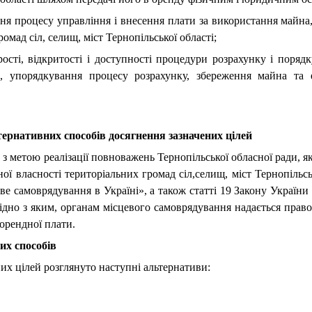
роцесу управління і внесення плати за використання майна, 
омад сіл, селищ, міст Тернопільської області;
, відкритості і доступності процедури розрахунку і порядк
, упорядкування процесу розрахунку, збереження майна та 
тернативних способів досягнення зазначених цілей
етою реалізації повноважень Тернопільської обласної ради, як
ої власності територіальних громад сіл,селищ, міст Тернопільсь
ве самоврядування в Україні», а також статті 19 Закону Україн
ідно з яким, органам місцевого самоврядування надається пра
орендної плати.
их способів
их цілей розглянуто наступні альтернативи: