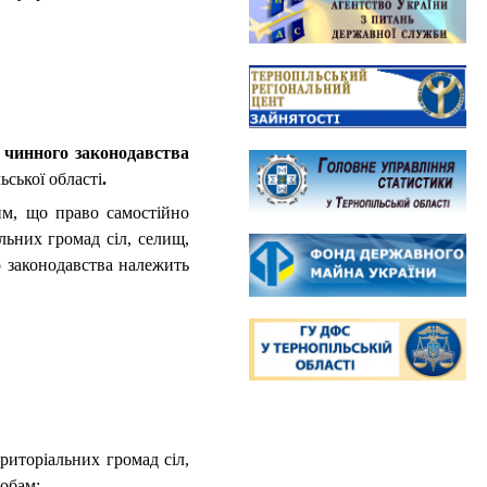
 чинного законодавства
ьської області
.
им, що право самостійно
льних громад сіл, селищ,
о законодавства належить
иторіальних громад сіл,
собам;