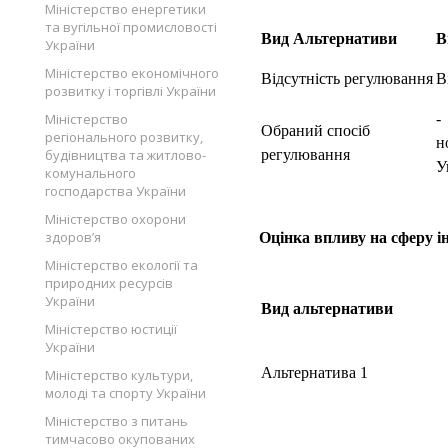
Міністерство енергетики
та вугільної промисловості
Вид Альтернативи
В
України
Міністерство економічного
Відсутність регулювання
В
розвитку і торгівлі України
Міністерство
-
Обраний спосіб
регіонального розвитку,
н
будівництва та житлово-
регулювання
У
комунального
господарства України
Міністерство охорони
здоров’я
Оцінка впливу на сферу і
Міністерство екології та
природних ресурсів
України
Вид альтернативи
Міністерство юстиції
України
Альтернатива 1
Міністерство культури,
молоді та спорту України
Міністерство з питань
тимчасово окупованих