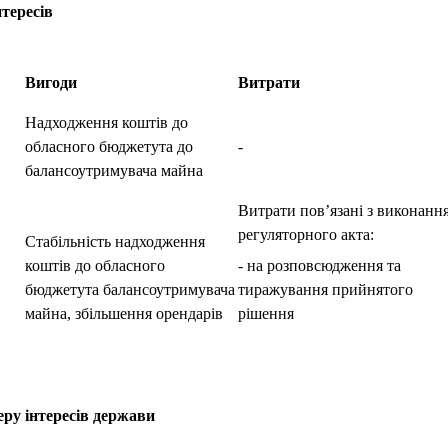
нтересів
Вигоди
Витрати
Надходження коштів до
обласного бюджетута до
-
балансоутримувача майна
Витрати пов’язані з виконанн
регуляторного акта:
Стабільність надходження
коштів до обласного
- на розповсюдження та
бюджетута балансоутримувача
тиражування прийнятого
майна, збільшення орендарів
рішення
у інтересів держави