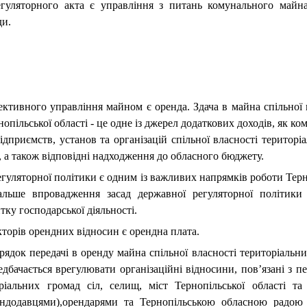
ного акта є управління з питань комунального майна т
ди.
ного управління майном є оренда. Здача в майна спільної в
рнопільської області - це одне із джерел додаткових доходів, як 
ідприємств, установ та організацій спільної власності територі
і, а також відповідні надходження до обласного бюджету.
ляторної політики є одним із важливих напрямків роботи Терно
льше впровадження засад державної регуляторної політики н
ку господарської діяльності.
ів орендних відносин є орендна плата.
ередачі в оренду майна спільної власності територіальних 
едбачається врегулювати організаційні відносини, пов’язані з 
оріальних громад сіл, селищ, міст Тернопільської області т
ендодавцями),орендарями та Тернопільською обласною радою 