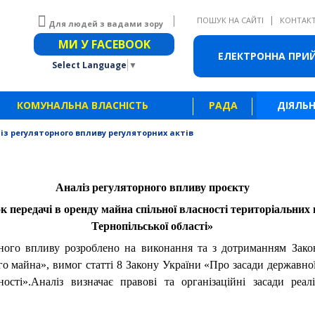
|
ПОШУК НА САЙТІ
КОНТАК
Для людей з вадами зору
Звичайна версія сайту
МИ У FACEBOOK
ЕЛЕКТРОННА ПРИ
Select Language
▼
КОМУНАЛЬНА ВЛАСНІСТЬ
РАДА
ДІЯЛЬН
із регуляторного впливу регуляторних актів
Аналіз регуляторного впливу проєкту
передачі в оренду майна спільної власності територіальних г
Тернопільської області
»
пливу розроблено на виконання та з дотриманням Закон
о майна», вимог статті 8 Закону України «Про засади державної
ності».Аналіз визначає правові та організаційні засади реал