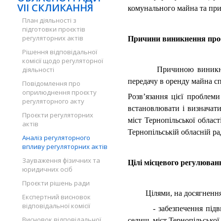
VII СКЛИКАННЯ
комунального майна та при
План діяльності з
підготовки проєктів
регуляторних актів
Причини виникнення про
Рішення відповідальної
комісії щодо регуляторної
діяльності
Причиною виникн
передачу в оренду майна сп
Повідомлення про
оприлюднення проєкту
Розв’язання цієї проблем
регуляторного акту
встановлювати і визначати
Проєкти регуляторних
міст Тернопільської облас
актів
Тернопільській обласній р
Аналіз регуляторного
впливу регуляторних актів
Зауваження фізичних та
Цілі місцевого регулюван
юридичних осіб
Проєкти рішень ради
Цілями, на досягнення як
Експертний висновок
відповідальної комісії
- забезпечення підвищен
Висновок відповідальної
селищ, міст Тернопільської