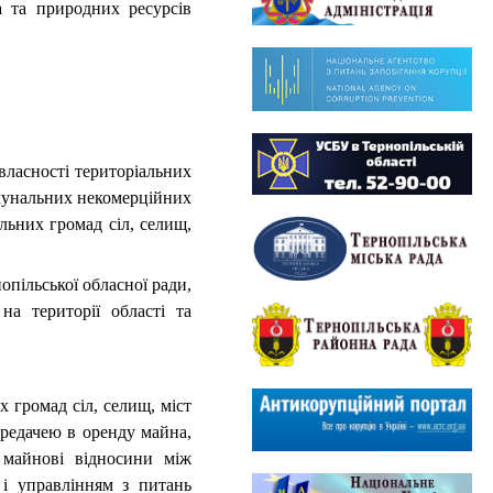
а природних ресурсів
ласності територіальних
комунальних некомерційних
альних громад сіл, селищ,
пільської обласної ради,
а території області та
громад сіл, селищ, міст
передачею в оренду майна,
а майнові відносини між
і управлінням з питань