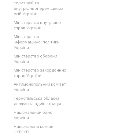
територій та
внутрішньопереміщених
осіб України
Міністерство внутрішніх
справ України
Міністерство
інформаційної політики
України
Міністерство оборони
України
Міністерство закордонних
справ України
Антимонопольний комітет
України
Тернопільська обласна
державна адміністрація
Національний банк
України
Національна комісія
НКРЕКП