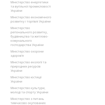
Міністерство енергетики
та вугільної промисловості
України
Міністерство економічного
розвитку і торгівлі України
Міністерство
регіонального розвитку,
будівництва та житлово-
комунального
господарства України
Міністерство охорони
здоров’я
Міністерство екології та
природних ресурсів
України
Міністерство юстиції
України
Міністерство культури,
молоді та спорту України
Міністерство з питань
тимчасово окупованих