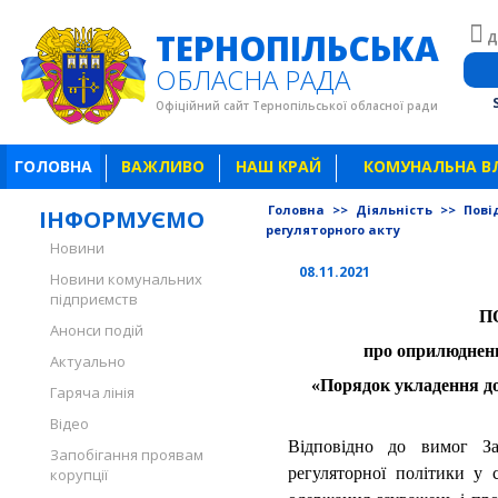
ТЕРНОПІЛЬСЬКА
Д
ОБЛАСНА РАДА
Офіційний сайт Тернопільської обласної ради
ГОЛОВНА
ВАЖЛИВО
НАШ КРАЙ
КОМУНАЛЬНА В
Головна
>>
Діяльність
>>
Пові
ІНФОРМУЄМО
регуляторного акту
Новини
08.11.2021
Новини комунальних
підприємств
П
Анонси подій
про оприлюдненн
Актуально
«Порядок укладення до
Гаряча лінія
Відео
Відповідно до вимог З
Запобігання проявам
регуляторної політики у с
корупції