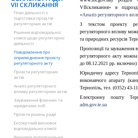
VII СКЛИКАННЯ
VIIскликання» в підрозд
План діяльності з
«
Аналіз регуляторного впл
підготовки проєктів
регуляторних актів
З текстом проекту ре
регуляторного впливу можн
Рішення відповідальної
комісії щодо регуляторної
та природних ресурсів Терн
діяльності
Пропозиції та зауваження 
Повідомлення про
регуляторного акту можна 
оприлюднення проєкту
регуляторного акту
до 08.12.2021 рр. включно) 
Проєкти регуляторних
Юридичну адресу Тернопіл
актів
виконавчого апарату (канц
Аналіз регуляторного
Тернопіль, тел. (0352) 43-11
впливу регуляторних актів
Електронну пошту Терн
Зауваження фізичних та
adm.gov.te.ua
юридичних осіб
Проєкти рішень ради
Експертний висновок
відповідальної комісії
Висновок відповідальної