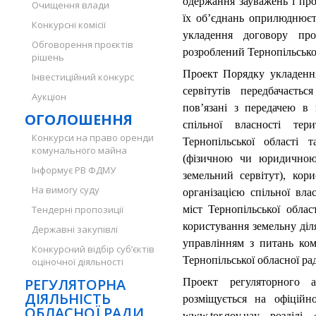
одержання зауважень і про
Очищення влади
їх об’єднань оприлюднюєт
Конкурсні комісії
укладення договору про
Обговорення проєктів
розроблений Тернопільськ
рішень
Проект Порядку укладенн
Інвестиційний конкурс
сервітутів передбачаєтьс
Аукціон
пов’язані з передачею в
ОГОЛОШЕННЯ
спільної власності тер
Конкурси на право оренди
Тернопільської області 
комунального майна
(фізичною чи юридичною 
Інформує РВ ФДМУ
земельний сервітут), кор
На вимогу суду
організацією спільної вла
Тендерні пропозиції
міст Тернопільської облас
користування земельну діл
Державні закупівлі
управлінням з питань ко
Конкурсний відбір суб’єктів
Тернопільської обласної ра
оціночної діяльності
РЕГУЛЯТОРНА
Проект регуляторного 
ДІЯЛЬНІСТЬ
розміщується на офіційн
ОБЛАСНОЇ РАДИ
www.tor.gov.uaу розділі