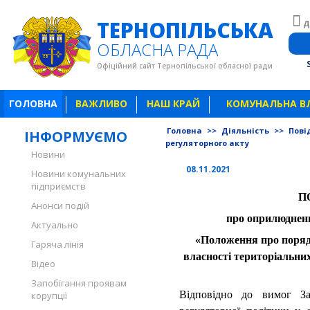
ТЕРНОПІЛЬСЬКА
Д
ОБЛАСНА РАДА
Офіційний сайт Тернопільської обласної ради
ГОЛОВНА
ВАЖЛИВО
НАШ КРАЙ
КОМУНАЛЬНА В
Головна
>>
Діяльність
>>
Пові
ІНФОРМУЄМО
регуляторного акту
Новини
08.11.2021
Новини комунальних
підприємств
П
Анонси подій
про оприлюдненн
Актуально
«Положення про поряд
Гаряча лінія
власності територіальних
Відео
Запобігання проявам
Відповідно до вимог З
корупції