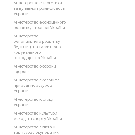
Міністерство енергетики
та вугільної промисловості
України
Міністерство економічного
розвитку і торгівлі України
Міністерство
регіонального розвитку,
будівництва та житлово-
комунального
господарства України
Міністерство охорони
здоров’я
Міністерство екології та
природних ресурсів
України
Міністерство юстиції
України
Міністерство культури,
молоді та спорту України
Міністерство з питань
тимчасово окупованих