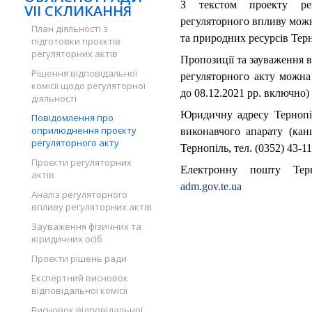
З текстом проекту ре
VII СКЛИКАННЯ
регуляторного впливу можн
План діяльності з
та природних ресурсів Терн
підготовки проєктів
регуляторних актів
Пропозиції та зауваження 
Рішення відповідальної
регуляторного акту можна 
комісії щодо регуляторної
до 08.12.2021 рр. включно) 
діяльності
Юридичну адресу Тернопіл
Повідомлення про
оприлюднення проєкту
виконавчого апарату (канц
регуляторного акту
Тернопіль, тел. (0352) 43-11
Проєкти регуляторних
Електронну пошту Терн
актів
adm.gov.te.ua
Аналіз регуляторного
впливу регуляторних актів
Зауваження фізичних та
юридичних осіб
Проєкти рішень ради
Експертний висновок
відповідальної комісії
Висновок відповідальної