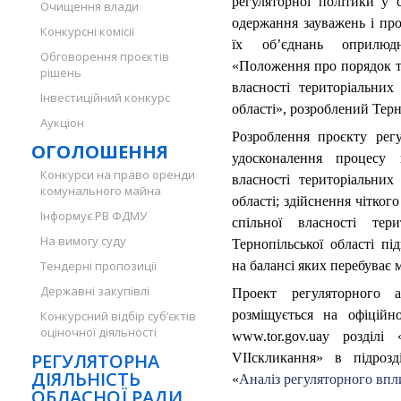
регуляторної політики у с
Очищення влади
одержання зауважень і про
Конкурсні комісії
їх об’єднань оприлюд
Обговорення проєктів
«Положення про порядок та
рішень
власності територіальних
Інвестиційний конкурс
області», розроблений Тер
Аукціон
Розроблення проєкту рег
ОГОЛОШЕННЯ
удосконалення процесу
Конкурси на право оренди
власності територіальних
комунального майна
області; здійснення чітко
Інформує РВ ФДМУ
спільної власності тер
На вимогу суду
Тернопільської області пі
Тендерні пропозиції
на балансі яких перебуває 
Державні закупівлі
Проект регуляторного 
розміщується на офіційн
Конкурсний відбір суб’єктів
оціночної діяльності
www.tor.gov.uaу розділі
РЕГУЛЯТОРНА
VIIскликання» в підрозд
ДІЯЛЬНІСТЬ
«
Аналіз регуляторного впл
ОБЛАСНОЇ РАДИ