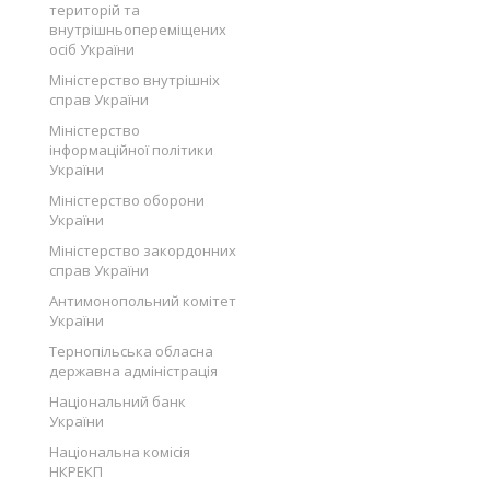
територій та
внутрішньопереміщених
осіб України
Міністерство внутрішніх
справ України
Міністерство
інформаційної політики
України
Міністерство оборони
України
Міністерство закордонних
справ України
Антимонопольний комітет
України
Тернопільська обласна
державна адміністрація
Національний банк
України
Національна комісія
НКРЕКП