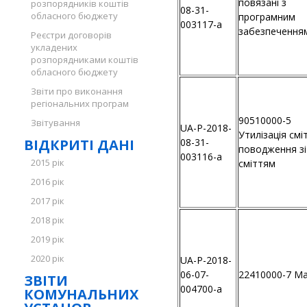
повязані з
розпорядників коштів
08-31-
обласного бюджету
програмним
003117-a
забезпечення
Реєстри договорів
укладених
розпорядниками коштів
обласного бюджету
Звіти про виконання
регіональних програм
90510000-5
Звітування
UA-P-2018-
Утилізація смі
ВІДКРИТІ ДАНІ
08-31-
поводження зі
003116-a
2015 рік
сміттям
2016 рік
2017 рік
2018 рік
2019 рік
2020 рік
UA-P-2018-
06-07-
22410000-7 М
ЗВІТИ
004700-a
КОМУНАЛЬНИХ