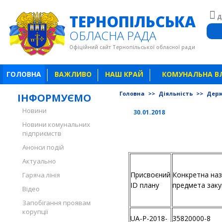
ТЕРНОПІЛЬСЬКА
Д
ОБЛАСНА РАДА
Офіційний сайт Тернопільської обласної ради
ГОЛОВНА
ВАЖЛИВО
НАШ КРАЙ
КОМУНАЛЬНА В
Головна
>>
Діяльність
>>
Держ
ІНФОРМУЄМО
Новини
30.01.2018
Новини комунальних
підприємств
Анонси подій
Актуально
Присвоєний
Конкретна на
Гаряча лінія
ID плану
предмета заку
Відео
Запобігання проявам
корупції
UA-P-2018-
35820000-8