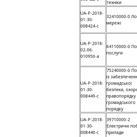
техніки
UA-P-2018-
32410000-0 Ло
01-30-
мережі
008424-c
UA-P-2018-
64110000-0 П
02-06-
послуги
010950-a
75240000-0 По
із забезпечен
UA-P-2018-
громадської
01-30-
безпеки, охор
008449-c
правопорядку
громадського
порядку
UA-P-2018-
39710000-2
01-30-
Електричні по
008440-c
прилади