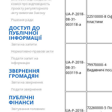
комісії про відповідність
проєкту регуляторного
акту вимогам Закону
UA-P-2018-
22510000-8 Оф
08-31-
Рішення ради
пластини
003118-a
ДОСТУП ДО
ПУБЛІЧНОЇ
ІНФОРМАЦІЇ
Звіти на запити
Нормативно-правові акти
Подати запит на
UA-P-2018-
інформацію
79970000-4
08-31-
ЗВЕРНЕННЯ
Видавничі пос
003119-a
ГРОМАДЯН
Звіти на звернення
Подати звернення
ПУБЛІЧНІ
ФІНАНСИ
72260000-5 По
Звітування головних
UA-P-2018-