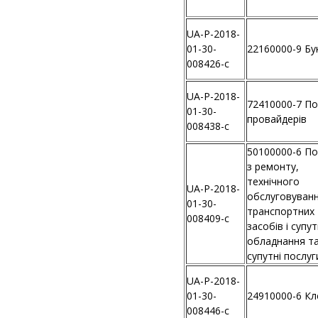
UA-P-2018-
01-30-
22160000-9 Бу
008426-c
UA-P-2018-
72410000-7 По
01-30-
провайдерів
008438-c
50100000-6 По
з ремонту,
технічного
UA-P-2018-
обслуговуван
01-30-
транспортних
008409-c
засобів і супу
обладнання т
супутні послуг
UA-P-2018-
01-30-
24910000-6 Кл
008446-c