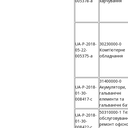
005378-a
харчування
UA-P-2018-
30230000-0
05-22-
Комп'ютерне
005375-a
обладнання
31400000-0
UA-P-2018-
Акумулятори,
01-30-
гальванічні
008417-c
елементи та
гальванічні ба
50310000-1 Те
UA-P-2018-
обслуговуванн
01-30-
ремонт офісно
008422-c