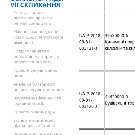
VII СКЛИКАННЯ
План діяльності з
підготовки проєктів
регуляторних актів
Рішення відповідальної
UA-P-2018-
39530000-6
комісії щодо регуляторної
08-31-
Килимові покр
діяльності
003121-a
килимки та ки
Повідомлення про
оприлюднення проєкту
регуляторного акту
Проєкти регуляторних
актів
Аналіз регуляторного
впливу регуляторних актів
UA-P-2018-
44420000-0
Зауваження фізичних та
08-31-
Будівельні то
юридичних осіб
003120-a
Проєкти рішень ради
Експертний висновок
відповідальної комісії
Висновок відповідальної