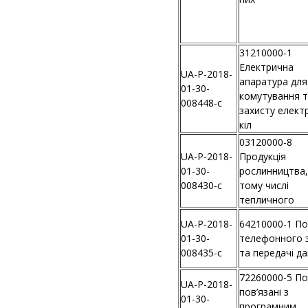
31210000-1
Електрична
UA-P-2018-
апаратура для
01-30-
комутування 
008448-c
захисту елект
кіл
03120000-8
UA-P-2018-
Продукція
01-30-
рослинництва,
008430-c
тому числі
тепличного
UA-P-2018-
64210000-1 По
01-30-
телефонного з
008435-c
та передачі д
72260000-5 По
UA-P-2018-
пов’язані з
01-30-
програмним