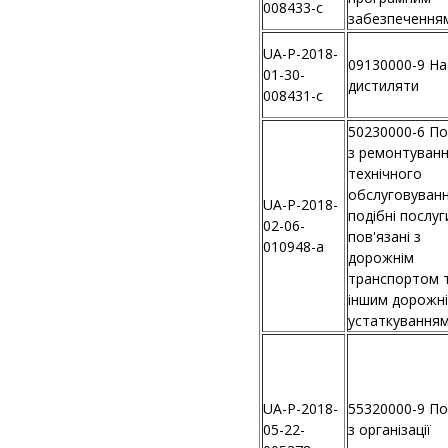
008433-c
забезпечення
UA-P-2018-
09130000-9 На
01-30-
дистиляти
008431-c
50230000-6 По
з ремонтуванн
технічного
обслуговуванн
UA-P-2018-
подібні послуг
02-06-
пов'язані з
010948-a
дорожнім
транспортом 
іншим дорожн
устаткування
UA-P-2018-
55320000-9 По
05-22-
з організації