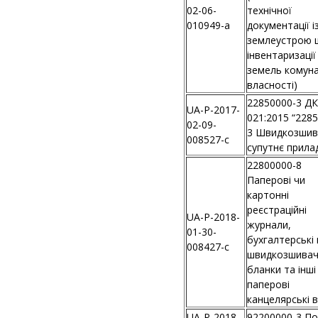
02-06-
технічної
010949-a
документації і
землеустрою 
інвентаризації
земель комун
власності)
22850000-3 ДК
UA-P-2017-
021:2015 “228
02-09-
3 Швидкозшив
008527-c
супутнє прила
22800000-8
Паперові чи
картонні
реєстраційні
UA-P-2018-
журнали,
01-30-
бухгалтерські 
008427-c
швидкозшивач
бланки та інші
паперові
канцелярські 
UA-P-2018-
92200000-3 По