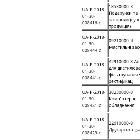
18530000-3
UA-P-2018-
Подарунки та
01-30-
нагороди (сув
008416-c
продукція)
UA-P-2018-
09210000-4
01-30-
Мастильні зас
008444-c
42910000-8 Ап
UA-P-2018-
для дистилюва
01-30-
фільтрування 
008441-c
ректифікації
UA-P-2018-
30230000-0
01-30-
Комп’ютерне
008421-c
обладнання
UA-P-2018-
22610000-9
01-30-
Друкарська ф
008429-c