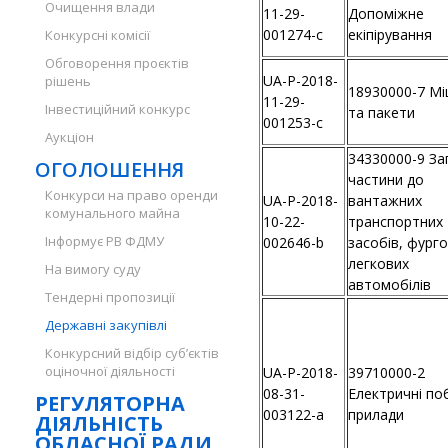
Очищення влади
11-29-
Допоміжне
001274-c
екіпірування
Конкурсні комісії
Обговорення проєктів
UA-P-2018-
рішень
18930000-7 Мі
11-29-
Інвестиційний конкурс
та пакети
001253-c
Аукціон
34330000-9 За
ОГОЛОШЕННЯ
частини до
Конкурси на право оренди
UA-P-2018-
вантажних
комунального майна
10-22-
транспортних
Інформує РВ ФДМУ
002646-b
засобів, фурго
легкових
На вимогу суду
автомобілів
Тендерні пропозиції
Державні закупівлі
Конкурсний відбір суб’єктів
оціночної діяльності
UA-P-2018-
39710000-2
08-31-
Електричні по
РЕГУЛЯТОРНА
003122-a
прилади
ДІЯЛЬНІСТЬ
ОБЛАСНОЇ РАДИ