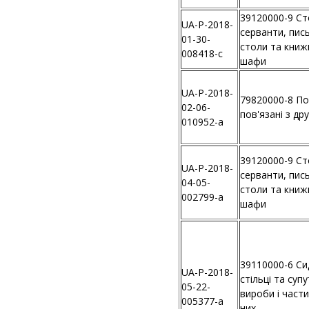
39120000-9 Ст
UA-P-2018-
серванти, пис
01-30-
столи та книж
008418-c
шафи
UA-P-2018-
79820000-8 По
02-06-
пов'язані з др
010952-a
39120000-9 Ст
UA-P-2018-
серванти, пис
04-05-
столи та книж
002799-a
шафи
39110000-6 Си
UA-P-2018-
стільці та супу
05-22-
вироби і част
005377-a
них