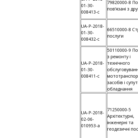
79820000-8 По
01-30-
пов’язані з др
008413-c
UA-P-2018-
66510000-8 Ст
01-30-
послуги
008432-c
50110000-9 По
з ремонту і
UA-P-2018-
технічного
01-30-
обслуговуван
008411-c
мототранспор
засобів і супу
обладнання
71250000-5
UA-P-2018-
Архітектурні,
02-06-
інженерні та
010953-a
геодезичні по