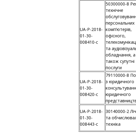
50300000-8 Ре
технічне
обслуговуван
персональних
UA-P-2018-
комп’ютерів,
01-30-
офісного,
008410-c
телекомунікац
та аудіовізуа
обладнання, а
також супутні
послуги
79110000-8 По
UA-P-2018-
з юридичного
01-30-
консультуванн
008420-c
юридичного
представницт
UA-P-2018-
30140000-2 Лі
01-30-
та обчислюва
008443-c
техніка