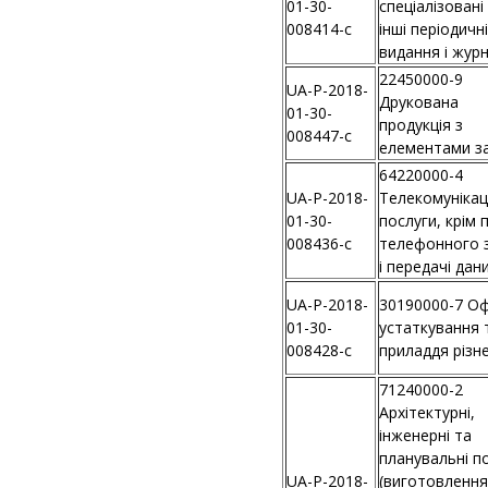
01-30-
спеціалізовані
008414-c
інші періодичні
видання і жур
22450000-9
UA-P-2018-
Друкована
01-30-
продукція з
008447-c
елементами з
64220000-4
UA-P-2018-
Телекомунікац
01-30-
послуги, крім 
008436-c
телефонного з
і передачі дан
UA-P-2018-
30190000-7 Оф
01-30-
устаткування 
008428-c
приладдя різн
71240000-2
Архітектурні,
інженерні та
планувальні п
UA-P-2018-
(виготовлення