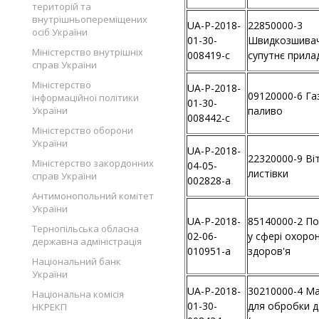
територій та
внутрішньопереміщених
UA-P-2018-
22850000-3
осіб України
01-30-
Швидкозшивач
Міністерство внутрішніх
008419-c
супутнє прила
справ України
Міністерство
UA-P-2018-
09120000-6 Га
інформаційної політики
01-30-
України
паливо
008442-c
Міністерство оборони
України
UA-P-2018-
22320000-9 Ві
Міністерство закордонних
04-05-
листівки
справ України
002828-a
Антимонопольний комітет
України
UA-P-2018-
85140000-2 По
Тернопільська обласна
02-06-
у сфері охоро
державна адміністрація
010951-a
здоров'я
Національний банк
України
UA-P-2018-
30210000-4 М
Національна комісія
01-30-
для обробки д
НКРЕКП