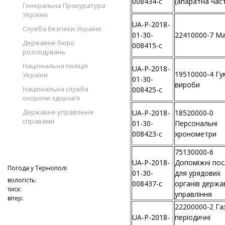
008434-c
(апаратна час
Генеральна Прокуратура
України
UA-P-2018-
Служба безпеки України
01-30-
22410000-7 М
Державне бюро
008415-c
розслідувань
Національна поліція
UA-P-2018-
19510000-4 Гу
України
01-30-
вироби
Національна служба
008425-c
охорони здоров’я
Державне управління
UA-P-2018-
18520000-0
справами
01-30-
Персональні
008423-c
хронометри
75130000-6
UA-P-2018-
Допоміжні пос
Погода у
Тернополі
01-30-
для урядових
вологість:
008437-c
органів держа
тиск:
управління
вітер:
22200000-2 Га
UA-P-2018-
періодичні