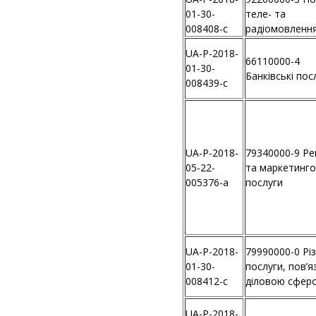
01-30-
теле- та
008408-c
радіомовленн
UA-P-2018-
66110000-4
01-30-
Банківські пос
008439-c
UA-P-2018-
79340000-9 Ре
05-22-
та маркетинго
005376-a
послуги
UA-P-2018-
79990000-0 Різ
01-30-
послуги, пов’яз
008412-c
діловою сфер
UA-P-2018-