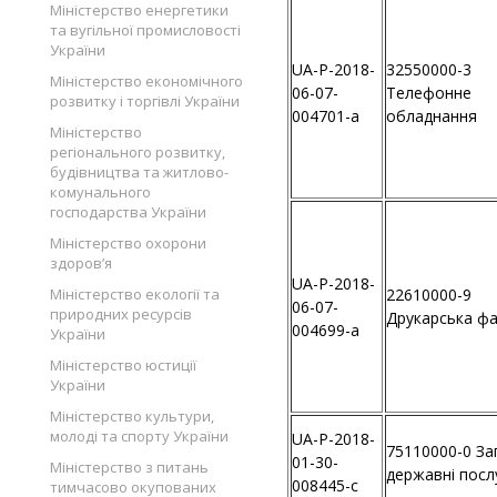
Міністерство енергетики
та вугільної промисловості
України
UA-P-2018-
32550000-3
Міністерство економічного
06-07-
Телефонне
розвитку і торгівлі України
004701-a
обладнання
Міністерство
регіонального розвитку,
будівництва та житлово-
комунального
господарства України
Міністерство охорони
здоров’я
UA-P-2018-
Міністерство екології та
22610000-9
06-07-
природних ресурсів
Друкарська ф
004699-a
України
Міністерство юстиції
України
Міністерство культури,
молоді та спорту України
UA-P-2018-
75110000-0 За
01-30-
Міністерство з питань
державні посл
008445-c
тимчасово окупованих