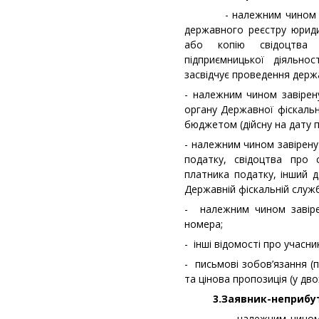
- належним чином завір
державного реєстру юридич
або копію свідоцтва 
підприємницької діяльно
засвідчує проведення держа
- належним чином завірену
органу Державної фіскальн
бюджетом (дійсну на дату 
- належним чином завірену
податку, свідоцтва про 
платника податку, інший д
Державній фіскальній служб
- належним чином завіре
номера;
- інші відомості про учасни
- письмові зобов’язання (
та цінова пропозиція (у дв
3.Заявник-неприбутко
- належним чином заві