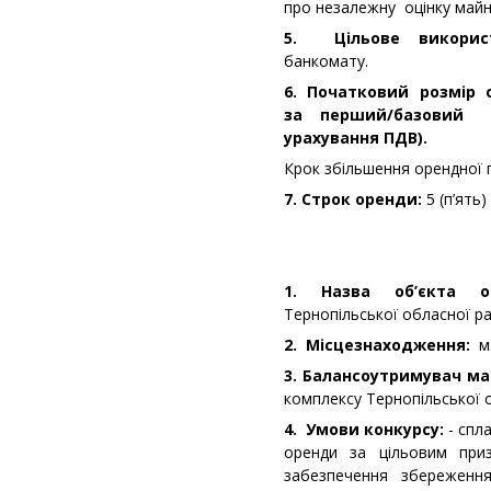
про незалежну оцінку майн
5. Цільове викорис
банкомату.
6. Початковий розмір 
за перший/базовий м
урахування ПДВ).
Крок збільшення орендної 
7. Строк оренди:
5 (п’ять)
1. Назва об’єкта 
Тернопільської обласної ра
2. Місцезнаходження:
м
3. Балансоутримувач м
комплексу Тернопільської 
4. Умови конкурсу:
- спла
оренди за цільовим при
забезпечення збереженн