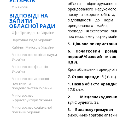
УСТАНОВ
об’єкта; - відшкодування
Фінансові
орендованого нерухомого
ВІДПОВІДІ НА
послуг з охорони об’єкта;
ЗАПИТИ
відповідності до норм 
ОБЛАСНОЇ РАДИ
орендованого майна; -
проведення експертної оці
Офіс Президента України
про незалежну оцінку майн
Верховна Рада України:
5. Цільове використанн
Кабінет Міністрів України
6. Початковий розм
Міністерство освіти і науки
перший/базовий місяць 
України
ПДВ).
Міністерство фінансів
Крок збільшення орендної 
України
7. Строк оренди:
5 (п’ять)
Міністерство аграрної
політики та
1. Назва об’єкта оренди:
продовольства України
17,8 кв.м.
Міністерство
2. Місцезнаходження
інфраструктури України
вул.С.Будного, 22.
Міністерство соціальної
3. Балансоутримувач
політики України
виробничо-торгове аптечне