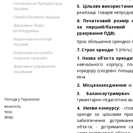
Генеральна Прокуратура
5. Цільове використанн
України
реалізації товарів непродо
Служба безпеки України
6. Початковий розмір 
Державне бюро
за перший/базовий 
розслідувань
урахування ПДВ).
Національна поліція
Крок збільшення орендної 
України
7. Строк оренди:
5 (п’ять)
Національна служба
охорони здоров’я
1. Назва об’єкта оренди
навчального корпусу, п
Державне управління
коридору (сходової площа
справами
кв.м.
2. Місцезнаходження:
м.
3. Балансоутримува
Погода у
Тернополі
гуманітарно-педагогічна ак
вологість:
4. Умови конкурсу:
- спла
тиск:
оренди за цільовим при
вітер:
забезпечення дотриман
об’єкта; - дотримання са
норм експлуатації об’єкта;