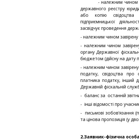
- належним чином завір
державного реєстру юридич
або копію свідоцтва 
підприємницької діяльно
засвідчує проведення держа
- належним чином завірену 
- належним чином завірену
органу Державної фіскальн
бюджетом (дійсну на дату 
- належним чином завірену
податку, свідоцтва про 
платника податку, інший д
Державній фіскальній служб
- баланс за останній звітни
- інші відомості про учасни
- письмові зобов’язання (
та цінова пропозиція (у дв
2.Заявник-фізична особ