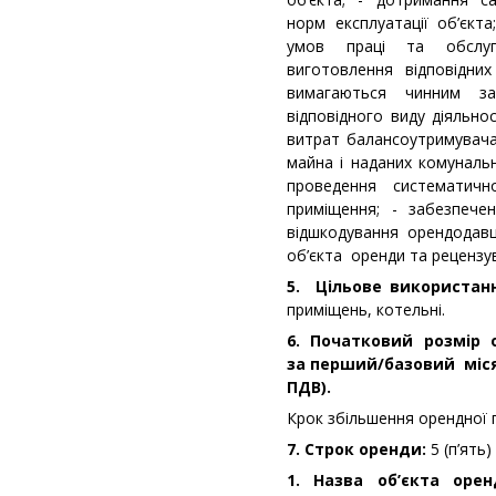
норм експлуатації об’єкт
умов праці та обслуг
виготовлення відповідних
вимагаються чинним за
відповідного виду діяльно
витрат балансоутримувач
майна і наданих комунальн
проведення систематич
приміщення; - забезпече
відшкодування орендодавц
об’єкта оренди та рецензу
5. Цільове використан
приміщень, котельні.
6. Початковий розмір 
за перший/базовий місяц
ПДВ).
Крок збільшення орендної 
7. Строк оренди:
5 (п’ять)
1. Назва об’єкта орен