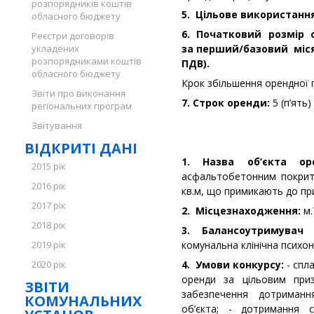
розпорядників коштів
5. Цільове використанн
обласного бюджету
6. Початковий розмір 
Реєстри договорів
укладених
за перший/базовий місяц
розпорядниками коштів
ПДВ).
обласного бюджету
Крок збільшення орендної 
Звіти про виконання
7. Строк оренди:
5 (п’ять)
регіональних програм
Звітування
ВІДКРИТІ ДАНІ
1. Назва об’єкта о
2015 рік
асфальтобетонним покрит
2016 рік
кв.м, що примикають до при
2017 рік
2. Місцезнаходження:
м.
2018 рік
3. Балансоутримувач
2019 рік
комунальна клінічна психон
2020 рік
4. Умови конкурсу:
- спла
оренди за цільовим при
ЗВІТИ
забезпечення дотриман
КОМУНАЛЬНИХ
об’єкта; - дотримання с