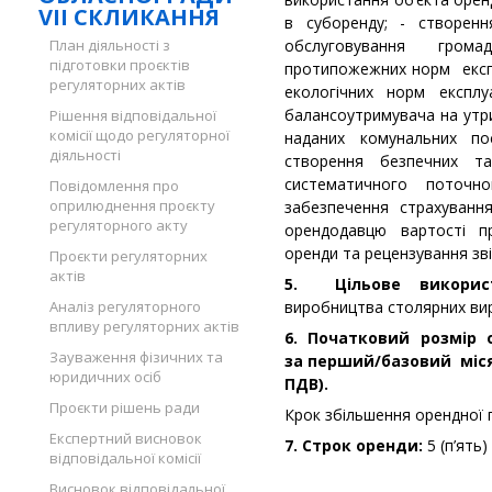
VII СКЛИКАННЯ
в суборенду; - створен
План діяльності з
обслуговування гром
підготовки проєктів
протипожежних норм експлу
регуляторних актів
екологічних норм експлу
балансоутримувача на утр
Рішення відповідальної
комісії щодо регуляторної
наданих комунальних по
діяльності
створення безпечних та 
систематичного поточног
Повідомлення про
оприлюднення проєкту
забезпечення страхуванн
регуляторного акту
орендодавцю вартості п
оренди та рецензування зв
Проєкти регуляторних
актів
5. Цільове викорис
Аналіз регуляторного
виробництва столярних вир
впливу регуляторних актів
6. Початковий розмір 
Зауваження фізичних та
за перший/базовий місяц
юридичних осіб
ПДВ).
Проєкти рішень ради
Крок збільшення орендної 
Експертний висновок
7. Строк оренди:
5 (п’ять)
відповідальної комісії
Висновок відповідальної