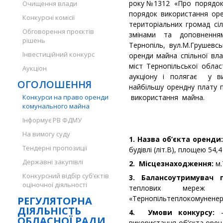
року №1312 «Про порядок 
Очищення влади
порядок використання оре
Конкурсні комісії
територіальних громад сіл
Обговорення проєктів
змінами та доповнення
рішень
Тернопіль, вул.М.Грушевс
Інвестиційний конкурс
оренди майна спільної вла
міст Тернопільської обл
Аукціон
аукціону і полягає у ви
ОГОЛОШЕННЯ
найбільшу орендну плату
Конкурси на право оренди
використання майна.
комунального майна
Інформує РВ ФДМУ
На вимогу суду
1. Назва об’єкта оренди
Тендерні пропозиції
будівлі (літ.В), площею 54,4
Державні закупівлі
2. Місцезнаходження:
м.
Конкурсний відбір суб’єктів
3. Балансоутримувач
оціночної діяльності
теплових мереж Т
«Тернопільтеплокомуненер
РЕГУЛЯТОРНА
ДІЯЛЬНІСТЬ
4. Умови конкурсу:
-
ОБЛАСНОЇ РАДИ
використання об’єкта орен