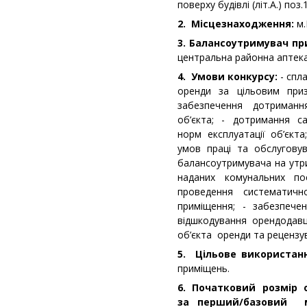
поверху будівлі (літ.А.) по
2. Місцезнаходження:
м.
3. Балансоутримувач п
центральна районна аптека
4. Умови конкурсу:
- спла
оренди за цільовим при
забезпечення дотриман
об’єкта; - дотримання са
норм експлуатації об’єкт
умов праці та обслугову
балансоутримувача на утр
наданих комунальних по
проведення систематич
приміщення; - забезпече
відшкодування орендодавц
об’єкта оренди та рецензув
5. Цільове використан
приміщень.
6. Початковий розмір 
за перший/базовий 