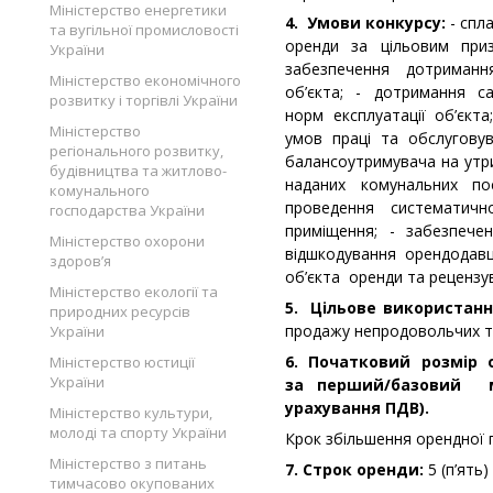
Міністерство енергетики
4. Умови конкурсу:
- спла
та вугільної промисловості
оренди за цільовим при
України
забезпечення дотриман
Міністерство економічного
об’єкта; - дотримання са
розвитку і торгівлі України
норм експлуатації об’єкт
Міністерство
умов праці та обслугову
регіонального розвитку,
балансоутримувача на утр
будівництва та житлово-
наданих комунальних по
комунального
проведення систематич
господарства України
приміщення; - забезпече
Міністерство охорони
відшкодування орендодавц
здоров’я
об’єкта оренди та рецензув
Міністерство екології та
5. Цільове використанн
природних ресурсів
продажу непродовольчих това
України
6. Початковий розмір 
Міністерство юстиції
України
за перший/базовий 
урахування ПДВ).
Міністерство культури,
молоді та спорту України
Крок збільшення орендної 
Міністерство з питань
7. Строк оренди:
5 (п’ять)
тимчасово окупованих