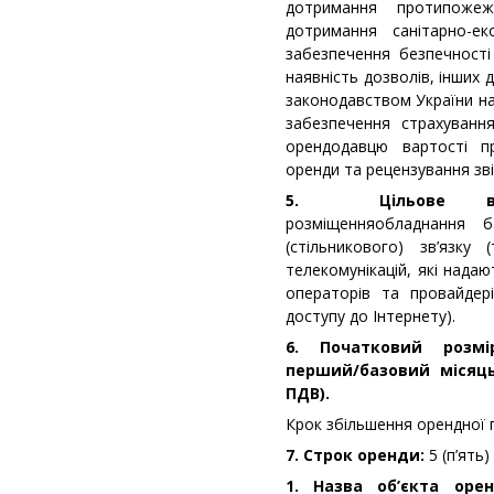
дотримання протипоже
дотримання санітарно-ек
забезпечення безпечності
наявність дозволів, інших
законодавством України на 
забезпечення страхуванн
орендодавцю вартості п
оренди та рецензування зв
5. Цільове вико
розміщенняобладнання б
(стільникового) зв’язку
телекомунікацій, які надаю
операторів та провайдері
доступу до Інтернету).
6. Початковий розм
перший/базовий місяць 
ПДВ).
Крок збільшення орендної 
7. Строк оренди:
5 (п’ять
1. Назва об’єкта орен