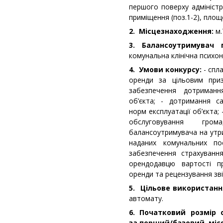
першого поверху адміністр
приміщення (поз.1-2), площе
2. Місцезнаходження:
м.
3. Балансоутримувач 
комунальна клінічна психон
4. Умови конкурсу:
- спла
оренди за цільовим при
забезпечення дотриман
об’єкта; - дотримання са
норм експлуатації об’єкта;
обслуговування гро
балансоутримувача на утр
наданих комунальних по
забезпечення страхуванн
орендодавцю вартості п
оренди та рецензування зві
5. Цільове використанн
автомату.
6. Початковий розмір 
за перший/базовий місяц