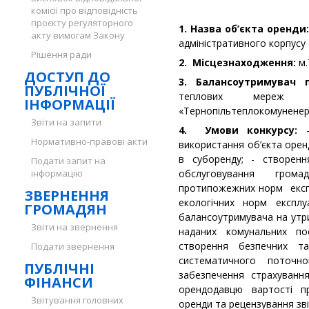
комісії про відповідність
проєкту регуляторного
1. Назва об’єкта оренди
акту вимогам Закону
адміністративного корпусу (
Рішення ради
2. Місцезнаходження:
м.
ДОСТУП ДО
3. Балансоутримувач
ПУБЛІЧНОЇ
теплових мереж Т
ІНФОРМАЦІЇ
«Тернопільтеплокомуненер
Звіти на запити
4. Умови конкурсу:
-
Нормативно-правові акти
використання об’єкта орен
в суборенду; - створен
Подати запит на
інформацію
обслуговування гром
протипожежних норм експлу
ЗВЕРНЕННЯ
екологічних норм експлу
ГРОМАДЯН
балансоутримувача на утр
Звіти на звернення
наданих комунальних по
створення безпечних та 
Подати звернення
систематичного поточног
ПУБЛІЧНІ
забезпечення страхуванн
ФІНАНСИ
орендодавцю вартості п
Звітування головних
оренди та рецензування зв