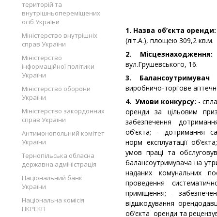
територій та
внутрішньопереміщених
осіб України
1. Назва об’єкта оренди:
Міністерство внутрішніх
(літ.А.), площею 309,2 кв.м.
справ України
2. Місцезнаходження:
Т
Міністерство
вул.Грушевського, 16.
інформаційної політики
України
3. Балансоутримувач
виробничо-торгове аптечне
Міністерство оборони
України
4. Умови конкурсу:
- спла
Міністерство закордонних
оренди за цільовим при
справ України
забезпечення дотриман
об’єкта; - дотримання са
Антимонопольний комітет
України
норм експлуатації об’єкт
умов праці та обслугову
Тернопільська обласна
балансоутримувача на утр
державна адміністрація
наданих комунальних по
Національний банк
проведення систематич
України
приміщення; - забезпече
Національна комісія
відшкодування орендодавц
НКРЕКП
об’єкта оренди та рецензув