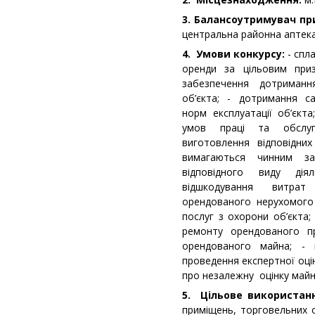
3. Балансоутримувач п
центральна районна аптека
4. Умови конкурсу:
- спла
оренди за цільовим при
забезпечення дотриман
об’єкта; - дотримання са
норм експлуатації об’єкт
умов праці та обслуг
виготовлення відповідних
вимагаються чинним за
відповідного виду діял
відшкодування витрат
орендованого нерухомого
послуг з охорони об’єкта
ремонту орендованого пр
орендованого майна; -
проведення експертної оці
про незалежну оцінку майн
5. Цільове використан
приміщень, торговельних о