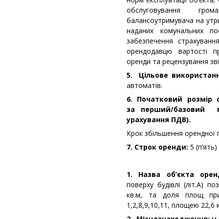
обслуговування гро
балансоутримувача на утр
наданих комунальних по
забезпечення страхуванн
орендодавцю вартості п
оренди та рецензування зві
5. Цільове використан
автоматів.
6. Початковий розмір 
за перший/базовий 
урахування ПДВ).
Крок збільшення орендної 
7. Строк оренди:
5 (п’ять)
1. Назва об’єкта орен
поверху будівлі (літ.А) по
кв.м, та доля площ при
1,2,8,9,10,11, площею 22,6 к
2. Місцезнаходження:
м.