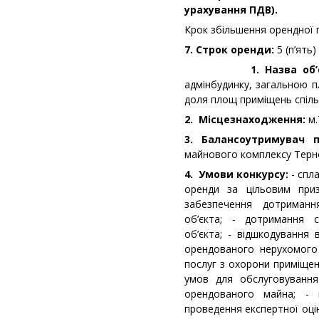
урахування ПДВ).
Крок збільшення орендної 
7. Строк оренди:
5 (п’ять)
1. Назва об’єкт
адмінбудинку, загальною п
доля площ приміщень спільн
2. Місцезнаходження:
м.
3. Балансоутримувач 
майнового комплексу Терно
4. Умови конкурсу:
- спла
оренди за цільовим при
забезпечення дотриман
об’єкта; - дотримання с
об’єкта; - відшкодування
орендованого нерухомого
послуг з охорони приміщен
умов для обслуговування
орендованого майна; -
проведення експертної оці