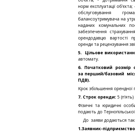
норм експлуатації об’єкта;
обслуговування гро
балансоутримувача на утр
наданих комунальних по
забезпечення страхуванн
орендодавцю вартості п
оренди та рецензування зві
5. Цільове використанн
автомату.
6. Початковий розмір 
за перший/базовий місяц
ПДВ).
Крок збільшення орендної 
7. Строк оренди:
5 (п’ять)
Фізичні та юридичні особ
подають до Тернопільської
До заяви додаються такі
1.Заявник-підприємство