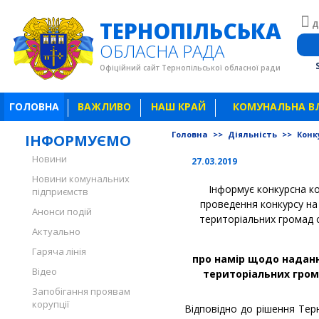
ТЕРНОПІЛЬСЬКА
Д
ОБЛАСНА РАДА
Офіційний сайт Тернопільської обласної ради
ГОЛОВНА
ВАЖЛИВО
НАШ КРАЙ
КОМУНАЛЬНА В
Головна
>>
Діяльність
>>
Конк
ІНФОРМУЄМО
Новини
27.03.2019
Новини комунальних
Інформує конкурсна ко
підприємств
проведення конкурсу на
Анонси подій
територіальних громад с
Актуально
Гаряча лінія
про намір щодо наданн
Відео
територіальних грома
Запобігання проявам
корупції
Відповідно до рішення Терн