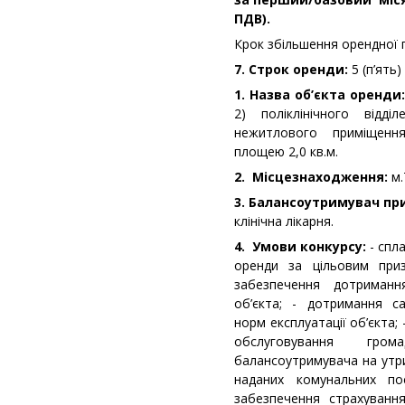
ПДВ).
Крок збільшення орендної 
7. Строк оренди:
5 (п’ять)
1. Назва об’єкта оренди
2) поліклінічного відд
нежитлового приміщення 
площею 2,0 кв.м.
2. Місцезнаходження:
м.
3. Балансоутримувач п
клінічна лікарня.
4. Умови конкурсу:
- спла
оренди за цільовим при
забезпечення дотриман
об’єкта; - дотримання са
норм експлуатації об’єкта;
обслуговування гро
балансоутримувача на утр
наданих комунальних по
забезпечення страхуванн