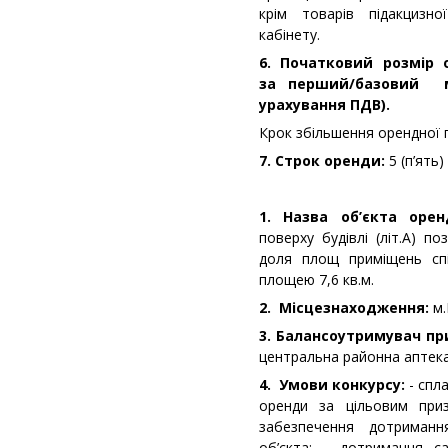
крім товарів підакцизно
кабінету.
6. Початковий розмір 
за перший/базовий 
урахування ПДВ).
Крок збільшення орендної 
7. Строк оренди:
5 (п’ять)
1. Назва об’єкта орен
поверху будівлі (літ.А) п
доля площ приміщень спіл
площею 7,6 кв.м.
2. Місцезнаходження:
м.
3. Балансоутримувач п
центральна районна аптека
4. Умови конкурсу:
- спла
оренди за цільовим при
забезпечення дотриман
об’єкта; - дотримання са