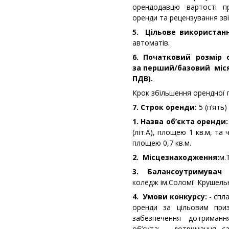
орендодавцю вартості п
оренди та рецензування зві
5. Цільове використан
автоматів.
6. Початковий розмір 
за перший/базовий місяц
ПДВ).
Крок збільшення орендної 
7. Строк оренди:
5 (п’ять)
1. Назва об’єкта оренди:
(літ.А), площею 1 кв.м, та
площею 0,7 кв.м.
2. Місцезнаходження:
м.
3. Балансоутримувач 
коледж ім.Соломії Крушель
4. Умови конкурсу:
- спла
оренди за цільовим при
забезпечення дотриман
об’єкта; - дотримання са