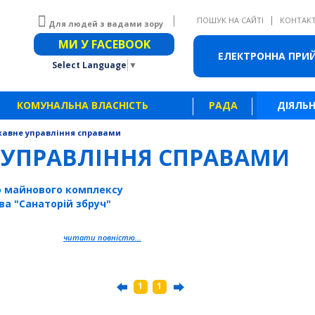
|
ПОШУК НА САЙТІ
КОНТАК
Для людей з вадами зору
Звичайна версія сайту
МИ У FACEBOOK
ЕЛЕКТРОННА ПРИ
Select Language
▼
КОМУНАЛЬНА ВЛАСНІСТЬ
РАДА
ДІЯЛЬН
авне управління справами
 УПРАВЛІННЯ СПРАВАМИ
о майнового комплексу
а "Санаторій збруч"
читати повністю...
1
1