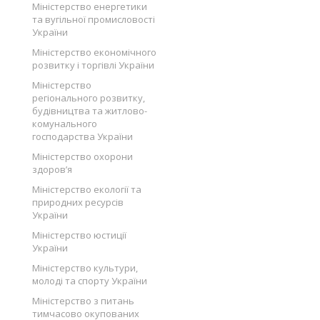
Міністерство енергетики
та вугільної промисловості
України
Міністерство економічного
розвитку і торгівлі України
Міністерство
регіонального розвитку,
будівництва та житлово-
комунального
господарства України
Міністерство охорони
здоров’я
Міністерство екології та
природних ресурсів
України
Міністерство юстиції
України
Міністерство культури,
молоді та спорту України
Міністерство з питань
тимчасово окупованих