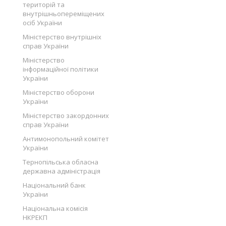
територій та
внутрішньопереміщених
осіб України
Міністерство внутрішніх
справ України
Міністерство
інформаційної політики
України
Міністерство оборони
України
Міністерство закордонних
справ України
Антимонопольний комітет
України
Тернопільська обласна
державна адміністрація
Національний банк
України
Національна комісія
НКРЕКП