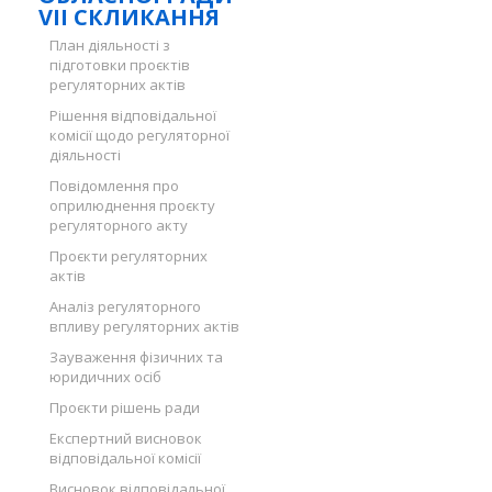
VII СКЛИКАННЯ
План діяльності з
підготовки проєктів
регуляторних актів
Рішення відповідальної
комісії щодо регуляторної
діяльності
Повідомлення про
оприлюднення проєкту
регуляторного акту
Проєкти регуляторних
актів
Аналіз регуляторного
впливу регуляторних актів
Зауваження фізичних та
юридичних осіб
Проєкти рішень ради
Експертний висновок
відповідальної комісії
Висновок відповідальної