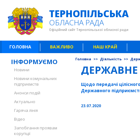
ТЕРНОПІЛЬСЬКА
ОБЛАСНА РАДА
Офіційний сайт Тернопільської обласної ради
ГОЛОВНА
ВАЖЛИВО
НАШ КРАЙ
Головна
>>
Діяльність
>>
Держ
ІНФОРМУЄМО
ДЕРЖАВНЕ
Новини
Новини комунальних
підприємств
Щодо передачі цілісног
Державного підприємств
Анонси подій
Актуально
23.07.2020
Гаряча лінія
Відео
Запобігання проявам
корупції